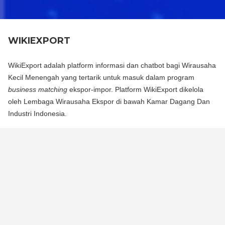
WIKIEXPORT
WikiExport adalah platform informasi dan chatbot bagi Wirausaha
Kecil Menengah yang tertarik untuk masuk dalam program
business matching
ekspor-impor. Platform WikiExport dikelola
oleh Lembaga Wirausaha Ekspor di bawah Kamar Dagang Dan
Industri Indonesia.
WikiExport adalah platform informasi dan chat bot bagi
Wirausaha Kecil Menengah yang tertarik untuk masuk dalam
program business matching ekspor-impor. Platform WikiExport
dikelola oleh Lembaga Wirausaha Ekspor di bawah Kamar
Dagang Dan Industri Indonesia.
WikiExport membantu membuka akses informasi dan
memberikan legitimasi layak ekspor bagi wirausaha.